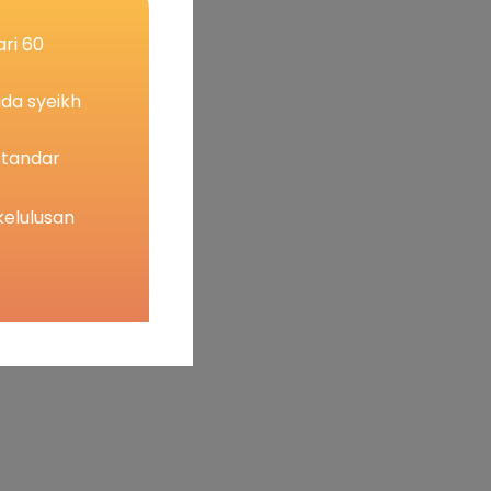
ri 60
ada syeikh
standar
kelulusan