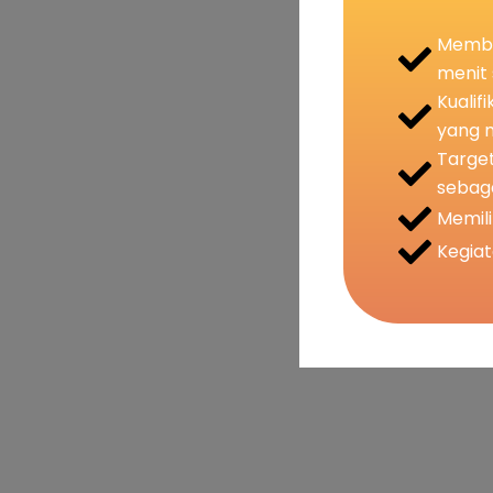
Member
menit 
Kualif
yang m
Target
sebag
Memili
Kegiat