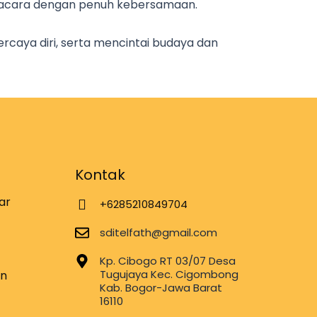
n acara dengan penuh kebersamaan.
percaya diri, serta mencintai budaya dan
Kontak
ar
+6285210849704
sditelfath@gmail.com
Kp. Cibogo RT 03/07 Desa
Tugujaya Kec. Cigombong
n
Kab. Bogor-Jawa Barat
16110