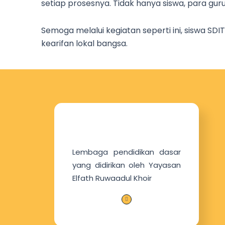
setiap prosesnya. Tidak hanya siswa, para 
Semoga melalui kegiatan seperti ini, siswa SDI
kearifan lokal bangsa.
Lembaga pendidikan dasar
yang didirikan oleh Yayasan
Elfath Ruwaadul Khoir
I
c
o
n
-
s