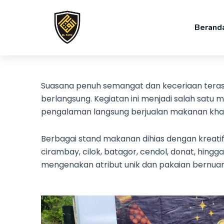
Skip
to
Berand
content
Suasana penuh semangat dan keceriaan terasa 
berlangsung. Kegiatan ini menjadi salah satu
pengalaman langsung berjualan makanan kha
Berbagai stand makanan dihias dengan kreatif
cirambay, cilok, batagor, cendol, donat, hin
mengenakan atribut unik dan pakaian bernua