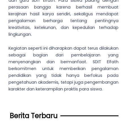
dan guru SDIT Elfath. Para siswa pulang dengan
perasaan bangga karena berhasil membuat
kerajinan hasil karya sendiri, sekaligus mendapat
pengalaman berharga tentang pentingnya
kreativitas, ketekunan, dan kepedulian terhadap
lingkungan.
Kegiatan seperti ini diharapkan dapat terus dilakukan
sebagai bagian dari pembelajaran yang
menyenangkan dan bermanfaat. SDIT Elfath
berkomitmen untuk memberikan pengalaman
pendidikan yang tidak hanya berfokus pada
pengetahuan akademis, tetapi juga pengembangan
karakter dan keterampilan praktis para siswa.
Berita Terbaru