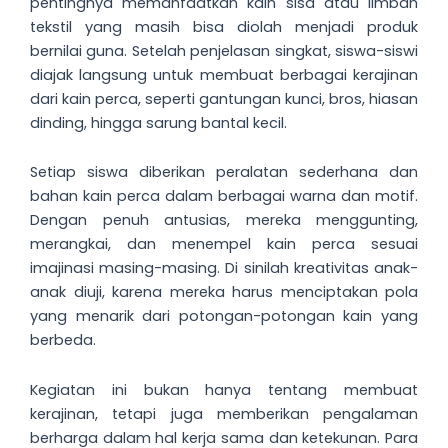
pentingnya memanfaatkan kain sisa atau limbah
tekstil yang masih bisa diolah menjadi produk
bernilai guna. Setelah penjelasan singkat, siswa-siswi
diajak langsung untuk membuat berbagai kerajinan
dari kain perca, seperti gantungan kunci, bros, hiasan
dinding, hingga sarung bantal kecil.
Setiap siswa diberikan peralatan sederhana dan
bahan kain perca dalam berbagai warna dan motif.
Dengan penuh antusias, mereka menggunting,
merangkai, dan menempel kain perca sesuai
imajinasi masing-masing. Di sinilah kreativitas anak-
anak diuji, karena mereka harus menciptakan pola
yang menarik dari potongan-potongan kain yang
berbeda.
Kegiatan ini bukan hanya tentang membuat
kerajinan, tetapi juga memberikan pengalaman
berharga dalam hal kerja sama dan ketekunan. Para