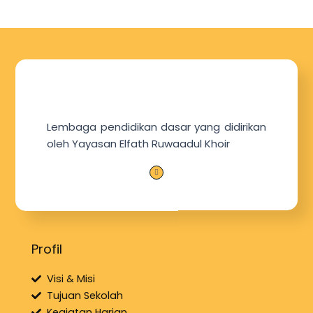
Lembaga pendidikan dasar yang didirikan
oleh Yayasan Elfath Ruwaadul Khoir
I
c
o
n
-
s
e
a
r
c
h
1
Profil
Visi & Misi
Tujuan Sekolah
Kegiatan Harian